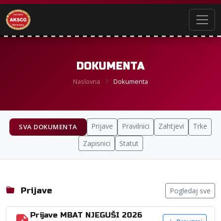
DOKUMENTA
Naslovna
Dokumenta
Prijave
Pravilnici
Zahtjevi
Trke
SVA DOKUMENTA
Zapisnici
Statut
Prijave
Pogledaj sve
Prijave MBAT NJEGUŠI 2026