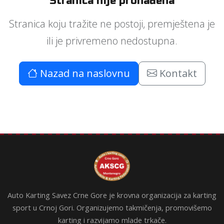
Stranica nije pronađena
Stranica koju tražite ne postoji, premještena je
ili je privremeno nedostupna.
Nazad na naslovnu
Kontakt
Auto Karting Savez Crne Gore je krovna organizacija za karting
sport u Crnoj Gori. Organizujemo takmičenja, promovišemo
karting i razvijamo mlade trkače.