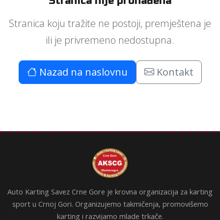
Stranica nije pronađena
Stranica koju tražite ne postoji, premještena je
ili je privremeno nedostupna.
Nazad na naslovnu
Kontakt
Auto Karting Savez Crne Gore je krovna organizacija za karting
sport u Crnoj Gori. Organizujemo takmičenja, promovišemo
karting i razvijamo mlade trkače.