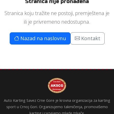
Stranica nije pronađena
Stranica koju tražite ne postoji, premještena je
ili je privremeno nedostupna.
Nazad na naslovnu
Kontakt
Auto Karting Savez Crne Gore je krovna organizacija za karting
sport u Crnoj Gori. Organizujemo takmičenja, promovišemo
karting i razvijamo mlade trkače.