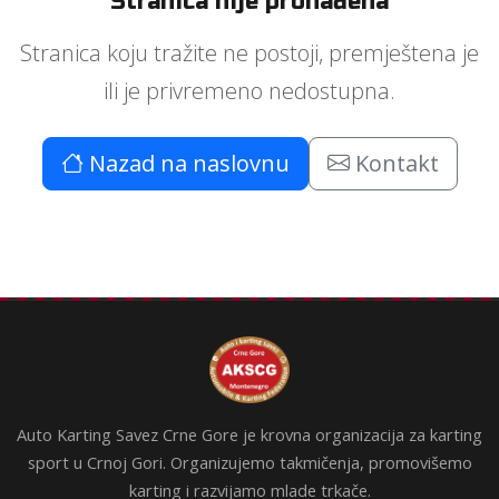
Stranica nije pronađena
Stranica koju tražite ne postoji, premještena je
ili je privremeno nedostupna.
Nazad na naslovnu
Kontakt
Auto Karting Savez Crne Gore je krovna organizacija za karting
sport u Crnoj Gori. Organizujemo takmičenja, promovišemo
karting i razvijamo mlade trkače.